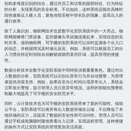
别和多维度识别的结合，通过对员工和访客的面部特征、行为特征
的分析，实现更高的安全标准。不仅如此，这种系统还能在高峰时
段快速验证入楼人员，避免传统安检中排长队的现象，提高出入的
通行效率。
除了人脸识别，物联网技术也是数字化安防系统中的一大亮点。物
联网能够将门禁设备、监控摄像头等设施连接起来，实现信息的实
时共享。借助物联网，写字楼的安防系统可以实时监测各个出入口
的动态，并根据情况及时做出反应。例如，系统可以根据员工的出
入习惯在特定时间段自动解锁或锁闭某些区域，提高管理的便捷
性。
数据分析技术在数字化安防系统中同样扮演着重要角色。通过对出
入数据的分析，安防系统可以识别出异常行为并自动预警，为管理
者提供决策支持。例如，如果在非办公时间出现异常出入，系统会
立即发出警报，提示管理人员注意异常情况。这样的智能化预警机
制极大地提高了写字楼的安全防范水平。
同时，云计算技术也为写字楼的安防系统带来了新的可能性。借助
云平台，安防系统可以将所有出入数据存储在云端，不仅降低了本
地存储的压力，还提高了数据的安全性和可访问性。管理人员可以
通过手机或电脑随时随地查看出入记录，实现远程管理。这种便捷
的操作方式让安防系统的管理更加灵活高效。